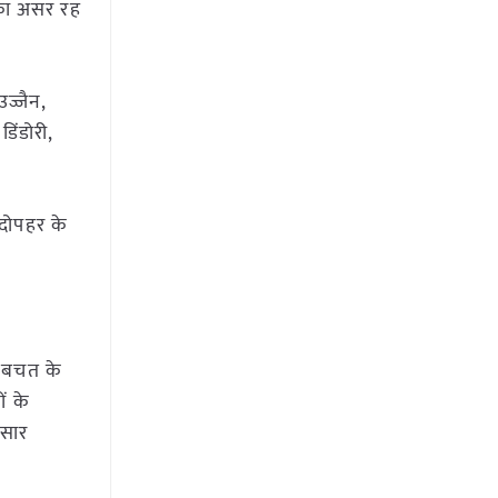
ू का असर रह
ज्जैन,
िंडोरी,
ो दोपहर के
ी बचत के
ं के
ुसार