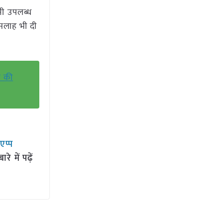
नी उपलब्ध
सलाह भी दी
श की
सएप्प
 में पढ़ें