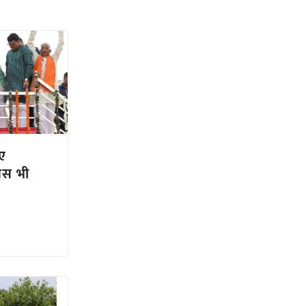
ए
नस भी