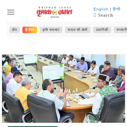
Skip
English
|
हिन्दी
Search
to
content
होम
ई-पेपर
कृषि समाचार
फसल की खेती
उद्यानिकी
सरकारी