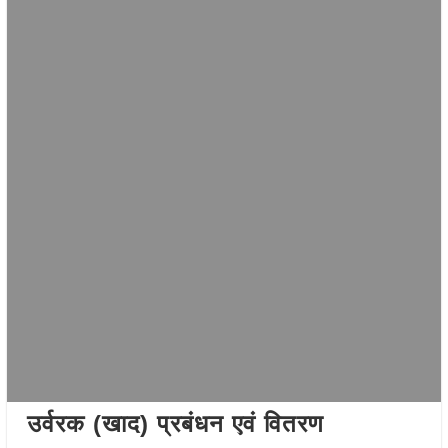
उर्वरक (खाद) प्रबंधन एवं वितरण