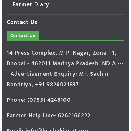
Farmer Diary
Contact Us
Contact Us
14 Press Complex, M.P. Nagar, Zone - 1,
Bhopal - 462011 Madhya Pradesh INDIA ---
- Advertisement Enquiry: Mr. Sachin
Bondriya, +91 9826021837
Phone: (0755) 4248100
Farmer Help Line- 6262166222
Email: info@krishakjagat.org