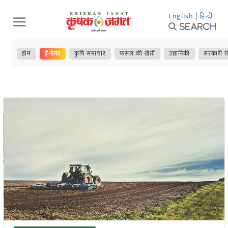
Skip
English
|
हिन्दी
to
Search
content
होम
ई-पेपर
कृषि समाचार
फसल की खेती
उद्यानिकी
सरकारी य