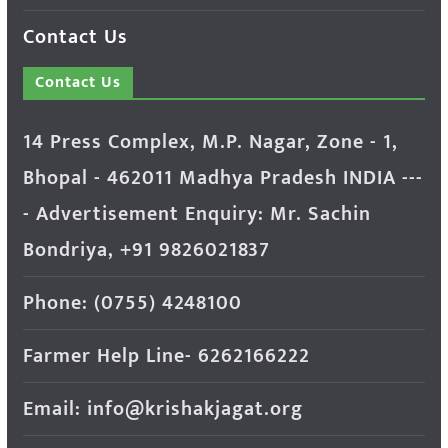
Contact Us
Contact Us
14 Press Complex, M.P. Nagar, Zone - 1,
Bhopal - 462011 Madhya Pradesh INDIA ---
- Advertisement Enquiry: Mr. Sachin
Bondriya, +91 9826021837
Phone: (0755) 4248100
Farmer Help Line- 6262166222
Email: info@krishakjagat.org