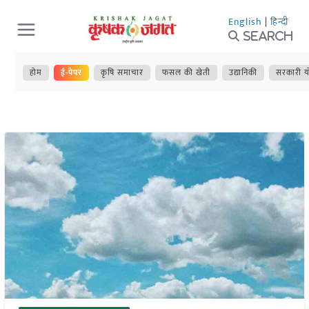
Skip
English
|
हिन्दी
to
Search
content
होम
ई-पेपर
कृषि समाचार
फसल की खेती
उद्यानिकी
सरकारी य