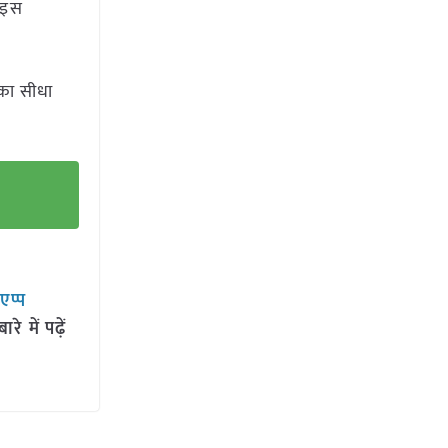
। इस
सका सीधा
सएप्प
 में पढ़ें