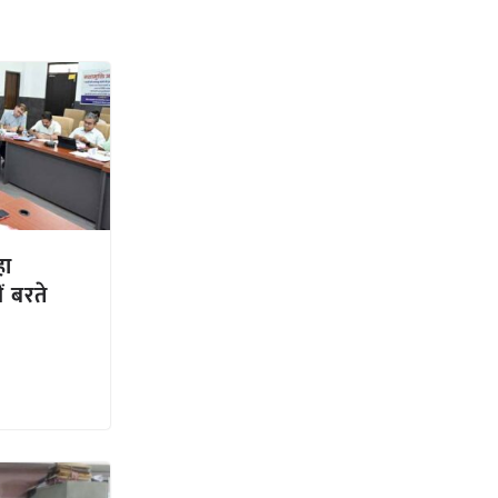
हा
ं बरते