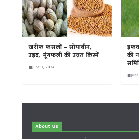
खरीफ फसलों – सोयाबीन,
इफको
उड़द, मूंगफली की उन्नत किस्में
की न
समित
June 1, 2024
June
About Us