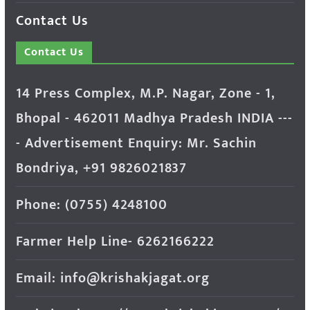
Contact Us
Contact Us
14 Press Complex, M.P. Nagar, Zone - 1,
Bhopal - 462011 Madhya Pradesh INDIA ---
- Advertisement Enquiry: Mr. Sachin
Bondriya, +91 9826021837
Phone: (0755) 4248100
Farmer Help Line- 6262166222
Email: info@krishakjagat.org