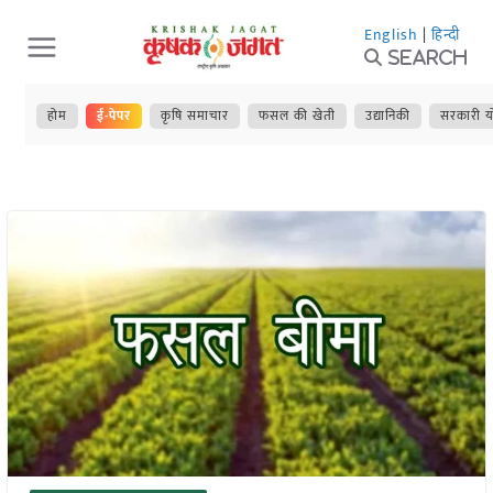
Skip
English
|
हिन्दी
to
Search
content
होम
ई-पेपर
कृषि समाचार
फसल की खेती
उद्यानिकी
सरकारी य