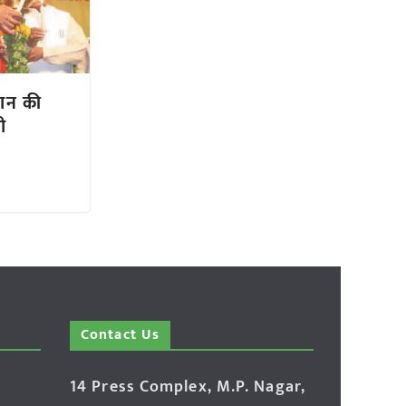
सान की
ी
Contact Us
14 Press Complex, M.P. Nagar,