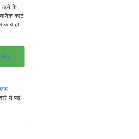
ऊ रहने के
 बारीक़ काट
ा कार्य हो
्च किए
सएप्प
 में पढ़ें