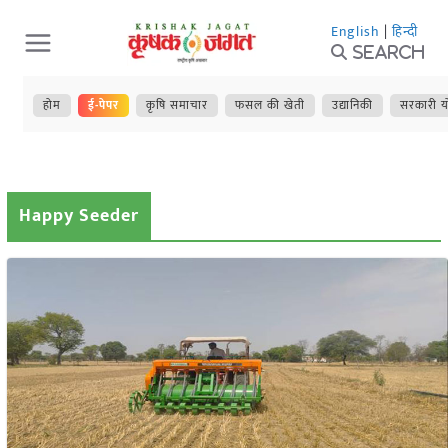
Skip
English
|
हिन्दी
to
Search
content
होम
ई-पेपर
कृषि समाचार
फसल की खेती
उद्यानिकी
सरकारी य
Happy Seeder