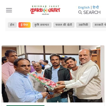
Skip
English
|
हिन्दी
to
Search
content
होम
ई-पेपर
कृषि समाचार
फसल की खेती
उद्यानिकी
सरकारी य