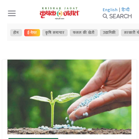
Skip
English
|
हिन्दी
to
Search
content
होम
ई-पेपर
कृषि समाचार
फसल की खेती
उद्यानिकी
सरकारी य