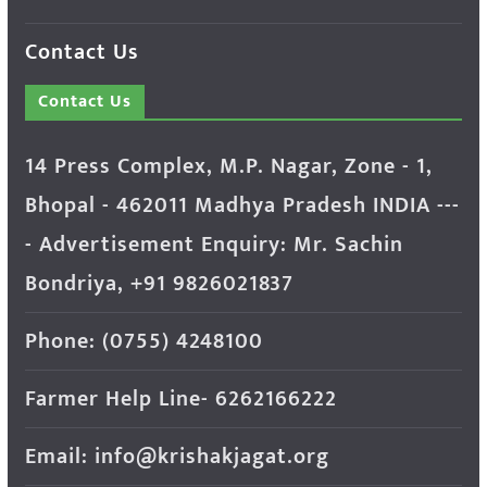
Contact Us
Contact Us
14 Press Complex, M.P. Nagar, Zone - 1,
Bhopal - 462011 Madhya Pradesh INDIA ---
- Advertisement Enquiry: Mr. Sachin
Bondriya, +91 9826021837
Phone: (0755) 4248100
Farmer Help Line- 6262166222
Email: info@krishakjagat.org