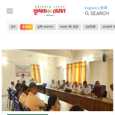
Skip
English
|
हिन्दी
to
Search
content
होम
ई-पेपर
कृषि समाचार
फसल की खेती
उद्यानिकी
सरकारी य