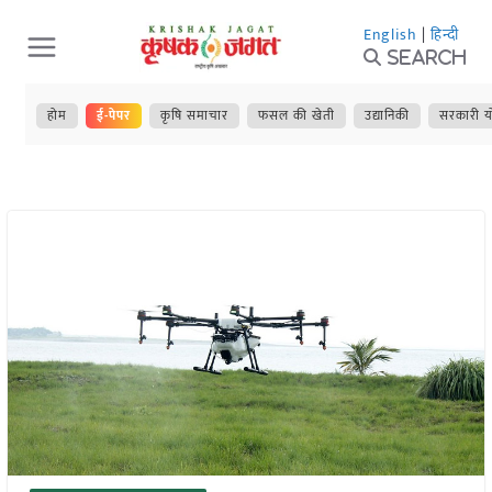
Skip
English
|
हिन्दी
to
Search
content
होम
ई-पेपर
कृषि समाचार
फसल की खेती
उद्यानिकी
सरकारी य