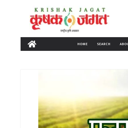
Skip
to
content
HOME
SEARCH
ABO