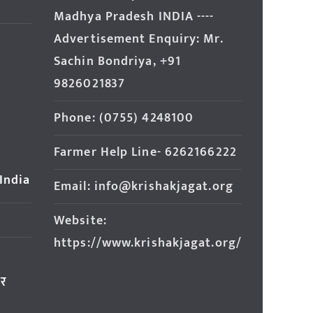
Madhya Pradesh INDIA ----
Advertisement Enquiry: Mr.
Sachin Bondriya, +91
9826021837
Phone: (0755) 4248100
Farmer Help Line- 6262166222
 India
Email: info@krishakjagat.org
Website:
https://www.krishakjagat.org/
ार