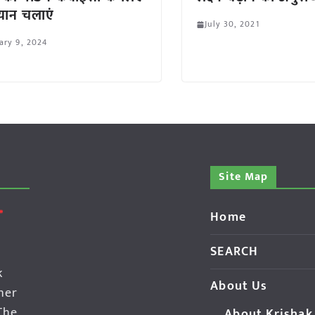
यान चलाएं
July 30, 2021
ary 9, 2024
Site Map
Home
SEARCH
k
About Us
her
The
About Krishak