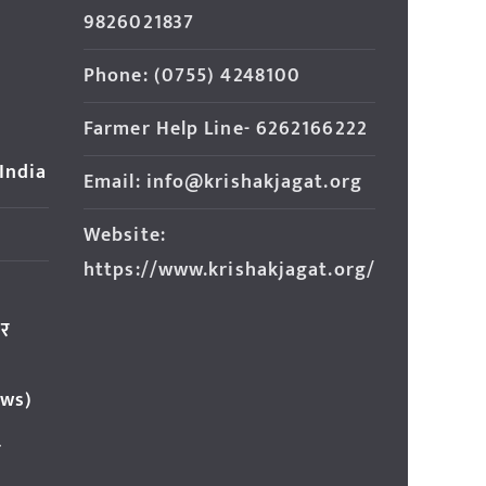
9826021837
Phone: (0755) 4248100
Farmer Help Line- 6262166222
 India
Email: info@krishakjagat.org
Website:
https://www.krishakjagat.org/
ार
ews)
र