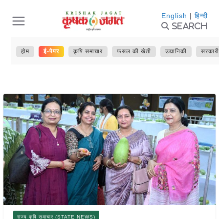
Skip
English
|
हिन्दी
Search
to
content
होम
ई-पेपर
कृषि समाचार
फसल की खेती
उद्यानिकी
सरकारी
राज्य कृषि समाचार (STATE NEWS)