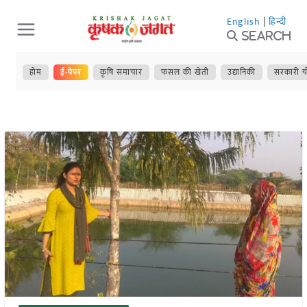
Skip
English
|
हिन्दी
to
Search
content
होम
ई-पेपर
कृषि समाचार
फसल की खेती
उद्यानिकी
सरकारी य