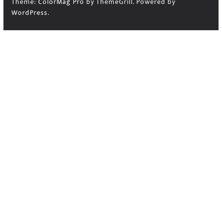
Theme:
ColorMag Pro
by ThemeGrill. Powered by
WordPress
.