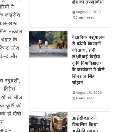
क्षेत्र की उपलब्धियां
ियों ने
August 7, 2026
के लाइसेंस
5 min read
िकासखण्ड
इसेंस तत्काल
वैज्ञानिक पशुपालन
 भंडार के
से बढ़ेगी किसानों
न्द्र जौरा,
की आय, रानी
ेन्द्र और
लक्ष्मीबाई केंद्रीय
कृषि विश्वविद्यालय
के कार्यक्रम में बोले
शिवराज सिंह
जय रघुवंशी,
चौहान
का विरोध
August 6, 2026
ियों से बीज
4 min read
ालक कृषि को
 को ही दोषी
आईसीएआर ने
िन
विकसित किया
ि आदान
अफ्रीकी स्वाइन