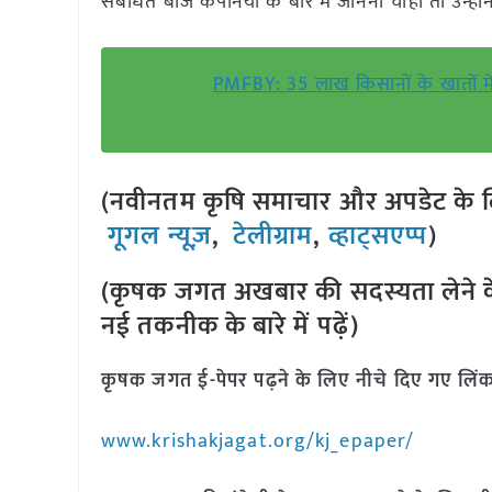
संबंधित बीज कंपनियों के बारे में जानना चाहा तो उन
PMFBY: 35 लाख किसानों के खातों मे
(नवीनतम कृषि समाचार और अपडेट के लि
गूगल न्यूज़
,
टेलीग्राम
,
व्हाट्सएप्प
)
(कृषक जगत अखबार की सदस्यता लेने क
नई तकनीक के बारे में पढ़ें)
कृषक जगत ई-पेपर पढ़ने के लिए नीचे दिए गए लिंक
www.krishakjagat.org/kj_epaper/