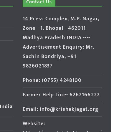
Contact Us
14 Press Complex, M.P. Nagar,
Zone - 1, Bhopal - 462011
Madhya Pradesh INDIA ----
Advertisement Enquiry: Mr.
Sachin Bondriya, +91
9826021837
Phone: (0755) 4248100
Farmer Help Line- 6262166222
 India
Email: info@krishakjagat.org
Website: