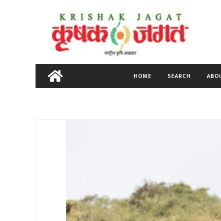
Skip
to
content
HOME
SEARCH
ABO