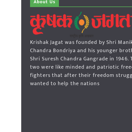
About Us
Krishak Jagat was founded by Shri Mani
Chandra Bondriya and his younger brot
Shri Suresh Chandra Gangrade in 1946. 
two were like minded and patriotic fre
fighters that after their freedom strug
wanted to help the nations