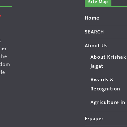
Site Map
Home
SEARCH
k
About Us
her
The
About Krishak
edom
Jagat
gle
Awards &
Recognition
Agriculture in
E-paper