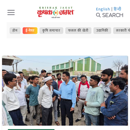
Skip
English
|
हिन्दी
to
Search
content
होम
ई-पेपर
कृषि समाचार
फसल की खेती
उद्यानिकी
सरकारी य