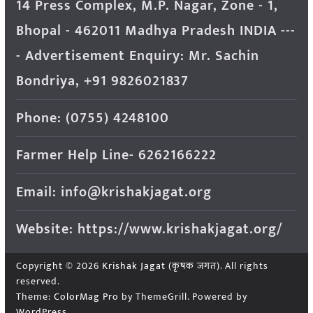
14 Press Complex, M.P. Nagar, Zone - 1,
Bhopal - 462011 Madhya Pradesh INDIA ---
- Advertisement Enquiry: Mr. Sachin
Bondriya, +91 9826021837
Phone: (0755) 4248100
Farmer Help Line- 6262166222
Email: info@krishakjagat.org
Website: https://www.krishakjagat.org/
Copyright © 2026
Krishak Jagat (कृषक जगत)
. All rights
reserved.
Theme:
ColorMag Pro
by ThemeGrill. Powered by
WordPress
.