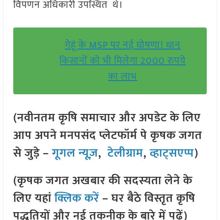
विपणन अधिकारी उपस्थित थे।
गेहूं के MSP पर नई घोषणा! धान
किसानों को भी मिलेगा 2000 रुपये
का लाभ
(नवीनतम कृषि समाचार और अपडेट के लिए
आप अपने मनपसंद प्लेटफॉर्म पे कृषक जगत
से जुड़े –
गूगल न्यूज़
,
टेलीग्राम
,
व्हाट्सएप्प
)
(कृषक जगत अखबार की सदस्यता लेने के
लिए यहां
क्लिक करें
– घर बैठे विस्तृत कृषि
पद्धतियों और नई तकनीक के बारे में पढ़ें)