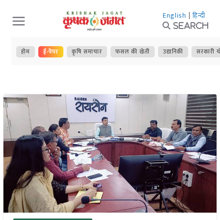
Skip
English
|
हिन्दी
to
Search
content
होम
ई-पेपर
कृषि समाचार
फसल की खेती
उद्यानिकी
सरकारी य