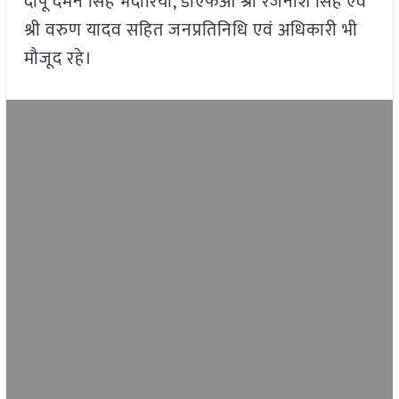
दीपू दमन सिंह भदौरिया, डीएफओ श्री रजनीश सिंह एवं
श्री वरुण यादव सहित जनप्रतिनिधि एवं अधिकारी भी
मौजूद रहे।