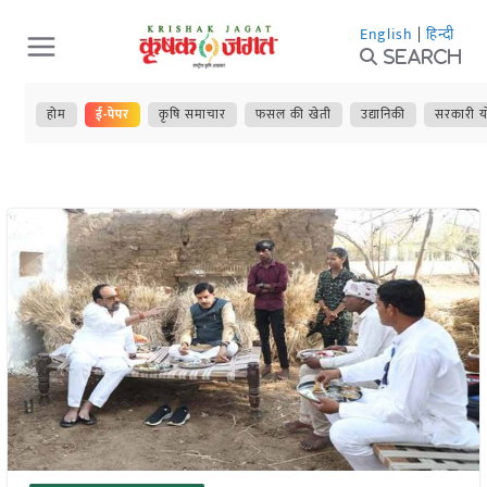
Skip
English
|
हिन्दी
to
Search
content
होम
ई-पेपर
कृषि समाचार
फसल की खेती
उद्यानिकी
सरकारी य