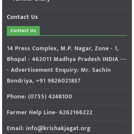
Contact Us
Contact Us
14 Press Complex, M.P. Nagar, Zone - 1,
Bhopal - 462011 Madhya Pradesh INDIA ---
- Advertisement Enquiry: Mr. Sachin
Bondriya, +91 9826021837
Phone: (0755) 4248100
Farmer Help Line- 6262166222
Email: info@krishakjagat.org