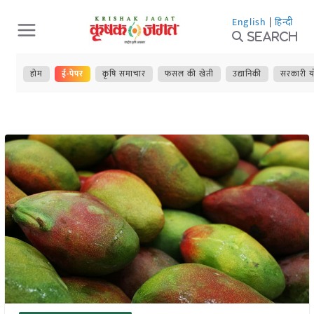
Skip
English
|
हिन्दी
to
Search
content
होम
ई-पेपर
कृषि समाचार
फसल की खेती
उद्यानिकी
सरकारी य