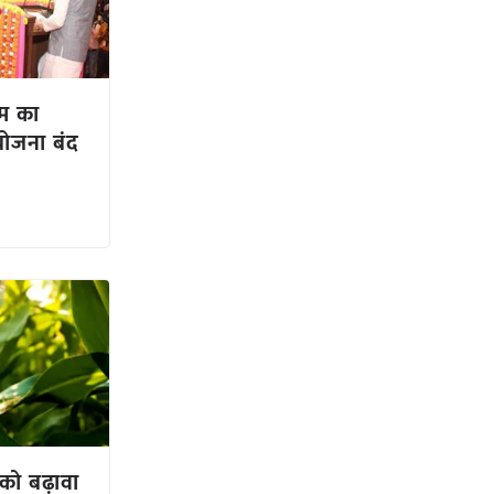
म का
योजना बंद
 को बढ़ावा