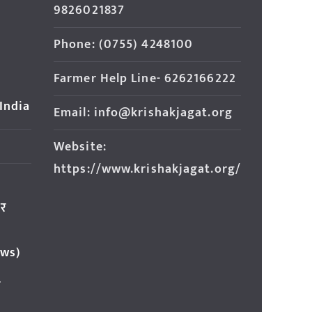
9826021837
Phone: (0755) 4248100
Farmer Help Line- 6262166222
 India
Email: info@krishakjagat.org
Website:
https://www.krishakjagat.org/
ार
ews)
र