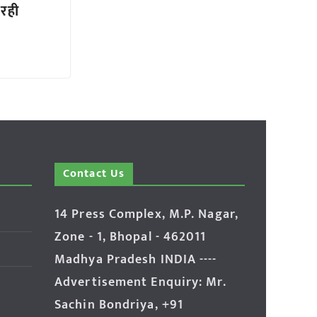
रही
Contact Us
14 Press Complex, M.P. Nagar,
Zone - 1, Bhopal - 462011
Madhya Pradesh INDIA ----
Advertisement Enquiry: Mr.
Sachin Bondriya, +91