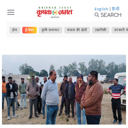
Skip
English
|
हिन्दी
to
Search
content
होम
ई-पेपर
कृषि समाचार
फसल की खेती
उद्यानिकी
सरकारी य