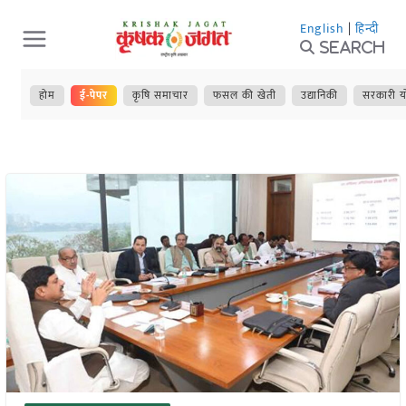
Skip
English
|
हिन्दी
to
Search
content
होम
ई-पेपर
कृषि समाचार
फसल की खेती
उद्यानिकी
सरकारी य