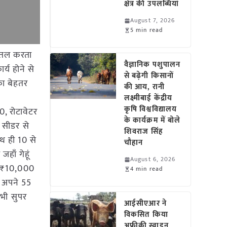
क्षेत्र की उपलब्धियां
August 7, 2026
5 min read
समतल करता
वैज्ञानिक पशुपालन
्य होने से
से बढ़ेगी किसानों
का बेहतर
की आय, रानी
लक्ष्मीबाई केंद्रीय
कृषि विश्वविद्यालय
, रोटावेटर
के कार्यक्रम में बोले
 सीडर से
शिवराज सिंह
थ ही 10 से
चौहान
ाँ गेहूं
August 6, 2026
े ₹10,000
4 min read
। अपने 55
भी सुपर
आईसीएआर ने
विकसित किया
अफ्रीकी स्वाइन