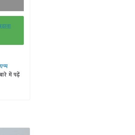
ढ़ावा
सएप्प
 में पढ़ें