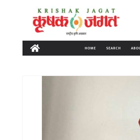
Skip
to
content
HOME
SEARCH
ABO