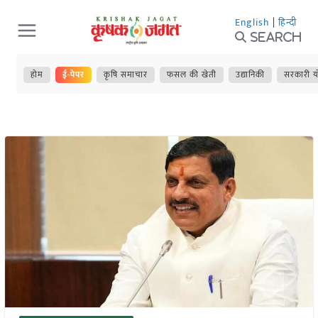
Skip
English
|
हिन्दी
to
Search
content
होम
ई-पेपर
कृषि समाचार
फसल की खेती
उद्यानिकी
सरकारी य