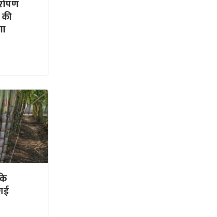
यारोपण
 की
गा
के
 गई