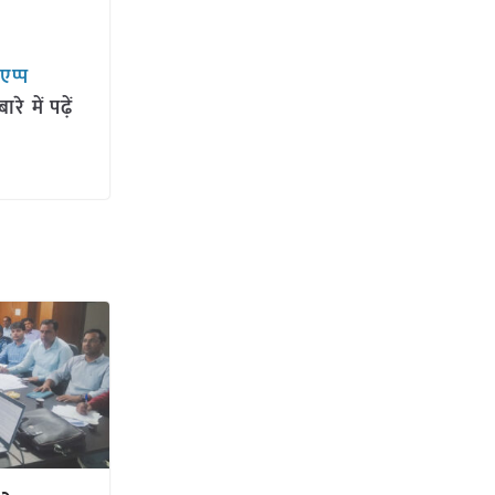
सएप्प
 में पढ़ें