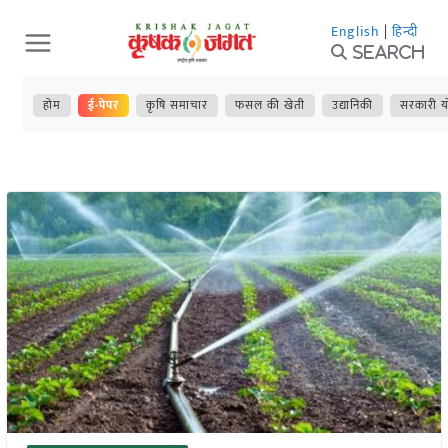
Skip
English
|
हिन्दी
to
Search
content
होम
ई-पेपर
कृषि समाचार
फसल की खेती
उद्यानिकी
सरकारी य