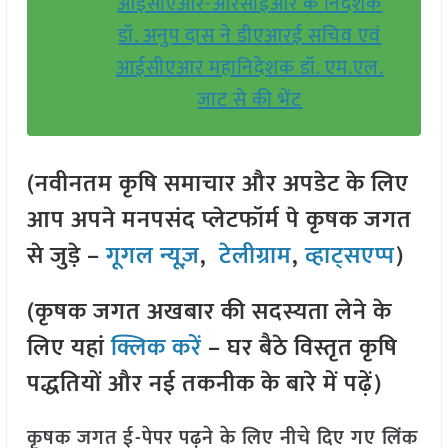
आईसीएआर-आरसीईआर के निदेशक
डॉ. अनुप दास ने डीएआरई सचिव एवं
आईसीएआर महानिदेशक डॉ. एम.एल.
जाट से की भेंट
(नवीनतम कृषि समाचार और अपडेट के लिए
आप अपने मनपसंद प्लेटफॉर्म पे कृषक जगत
से जुड़े –
गूगल न्यूज़
,
टेलीग्राम
,
व्हाट्सएप्प
)
(कृषक जगत अखबार की सदस्यता लेने के
लिए यहां
क्लिक करें
– घर बैठे विस्तृत कृषि
पद्धतियों और नई तकनीक के बारे में पढ़ें)
कृषक जगत ई-पेपर पढ़ने के लिए नीचे दिए गए लिंक