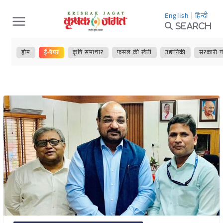
Skip
English
|
हिन्दी
to
Search
content
होम
ई-पेपर
कृषि समाचार
फसल की खेती
उद्यानिकी
सरकारी य