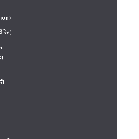
ion)
 रेट)
ार
s)
री