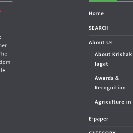
Home
SEARCH
k
About Us
her
The
About Krishak
edom
Jagat
gle
Awards &
Recognition
Agriculture in
E-paper