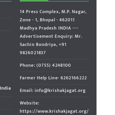
14 Press Complex, M.P. Nagar,
Zone - 1, Bhopal - 462011
Madhya Pradesh INDIA ----
Advertisement Enquiry: Mr.
Sachin Bondriya, +91
9826021837
Phone: (0755) 4248100
Farmer Help Line- 6262166222
 India
Email: info@krishakjagat.org
Website:
https://www.krishakjagat.org/