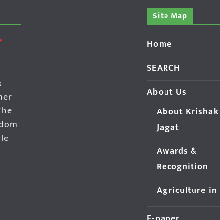
Site Map
Home
SEARCH
k
About Us
her
The
About Krishak
edom
Jagat
gle
Awards &
Recognition
Agriculture in
E-paper