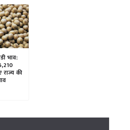
ंडी भाव:
6,210
ए राज्य की
 भाव