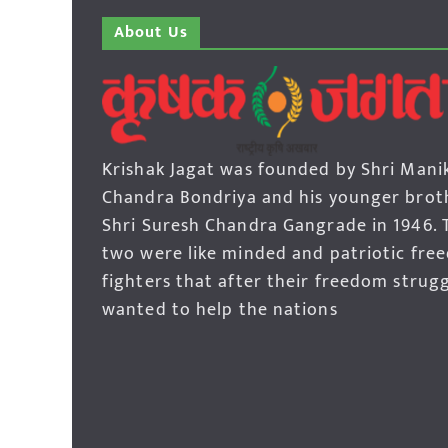
About Us
Krishak Jagat was founded by Shri Mani
Chandra Bondriya and his younger brot
Shri Suresh Chandra Gangrade in 1946. 
two were like minded and patriotic fre
fighters that after their freedom strug
wanted to help the nations