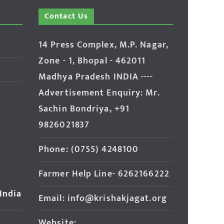
Contact Us
14 Press Complex, M.P. Nagar,
Zone - 1, Bhopal - 462011
Madhya Pradesh INDIA ----
Advertisement Enquiry: Mr.
Sachin Bondriya, +91
9826021837
Phone: (0755) 4248100
Farmer Help Line- 6262166222
 India
Email: info@krishakjagat.org
Website: