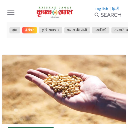
Skip
English
|
हिन्दी
to
Search
content
होम
ई-पेपर
कृषि समाचार
फसल की खेती
उद्यानिकी
सरकारी य