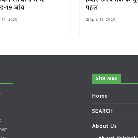
ड-19 जांच
पहल
l 14, 2020
April 13, 2020
Site Map
Home
SEARCH
k
About Us
her