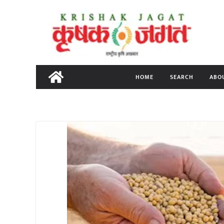
Skip
to
content
HOME
SEARCH
ABO