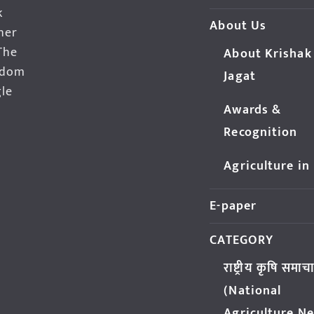
k
About Us
her
The
About Krishak
edom
Jagat
gle
Awards &
Recognition
Agriculture in
E-paper
CATEGORY
राष्ट्रीय कृषि समाच
(National
Agriculture N