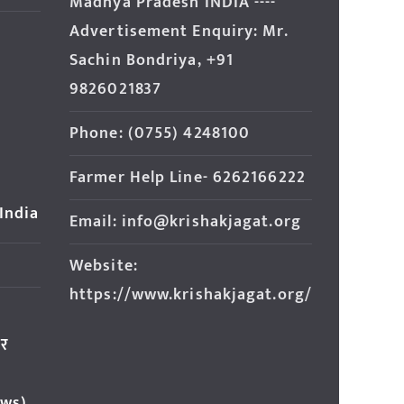
Madhya Pradesh INDIA ----
Advertisement Enquiry: Mr.
Sachin Bondriya, +91
9826021837
Phone: (0755) 4248100
Farmer Help Line- 6262166222
 India
Email: info@krishakjagat.org
Website:
https://www.krishakjagat.org/
ार
ews)