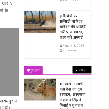
ें 697.3
षा के
कृषि यंत्रों पर
सब्सिडी चाहिए?
आवेदन की आखिरी
तारीख 4 अगस्त,
जल्द करें अप्लाई
August 4, 2026
1 min read
View All
पशुपालन
10 साल में 70%
बढ़ा देश का दूध
उत्पादन, राज्यसभा
में ललन सिंह ने
लरामपुर में
गिनाईं पशुपालन
की गयी।