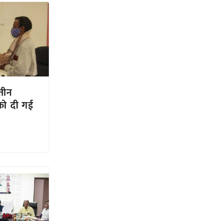
 तीन
 को दी गई