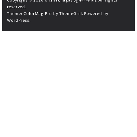
Copyright © 2026
Krishak Jagat (कृषक जगत)
. All rights
reserved.
Theme:
ColorMag Pro
by ThemeGrill. Powered by
WordPress
.