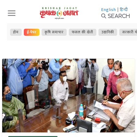
Skip
English
|
हिन्दी
to
Search
content
होम
ई-पेपर
कृषि समाचार
फसल की खेती
उद्यानिकी
सरकारी य