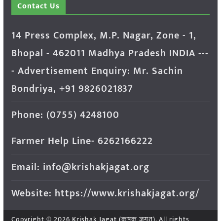
Contact Us
14 Press Complex, M.P. Nagar, Zone - 1,
Bhopal - 462011 Madhya Pradesh INDIA ---
- Advertisement Enquiry: Mr. Sachin
Bondriya, +91 9826021837
Phone: (0755) 4248100
Farmer Help Line- 6262166222
Email: info@krishakjagat.org
Website: https://www.krishakjagat.org/
Copyright © 2026
Krishak Jagat (कृषक जगत)
. All rights