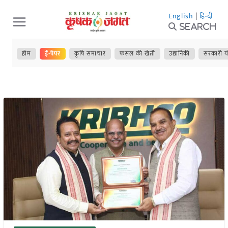
Skip
English
|
हिन्दी
to
Search
content
होम
ई-पेपर
कृषि समाचार
फसल की खेती
उद्यानिकी
सरकारी य