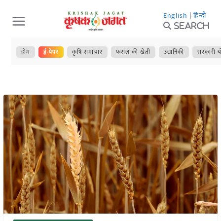
Skip
English
|
हिन्दी
to
Search
content
होम
ई-पेपर
कृषि समाचार
फसल की खेती
उद्यानिकी
सरकारी य