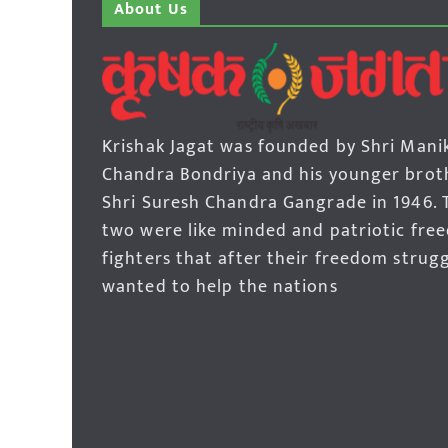
About Us
Krishak Jagat was founded by Shri Mani
Chandra Bondriya and his younger brot
Shri Suresh Chandra Gangrade in 1946. 
two were like minded and patriotic fre
fighters that after their freedom strug
wanted to help the nations