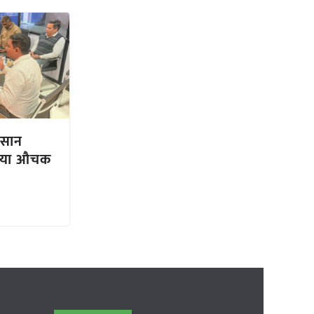
िसान
किया औचक