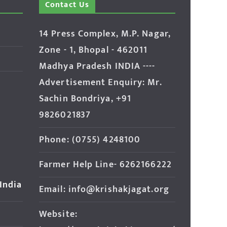
Contact Us
14 Press Complex, M.P. Nagar,
Zone - 1, Bhopal - 462011
Madhya Pradesh INDIA ----
Advertisement Enquiry: Mr.
Sachin Bondriya, +91
9826021837
Phone: (0755) 4248100
Farmer Help Line- 6262166222
 India
Email: info@krishakjagat.org
Website: