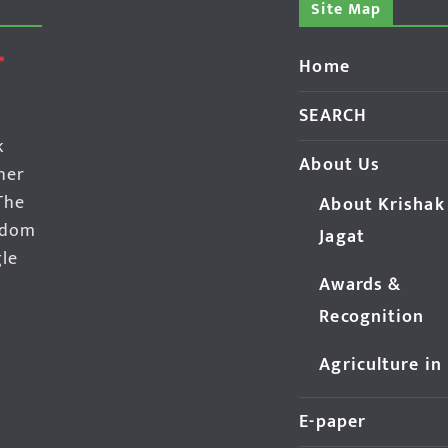
Site Map
Home
SEARCH
k
About Us
her
The
About Krishak
edom
Jagat
gle
Awards &
Recognition
Agriculture in
E-paper