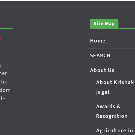
Site Map
Home
SEARCH
k
About Us
her
The
About Krishak
edom
Jagat
gle
Awards &
Recognition
Agriculture in