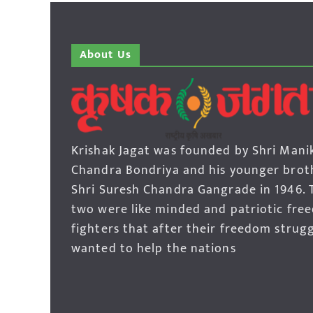
About Us
Krishak Jagat was founded by Shri Mani
Chandra Bondriya and his younger brot
Shri Suresh Chandra Gangrade in 1946. 
two were like minded and patriotic fre
fighters that after their freedom strug
wanted to help the nations