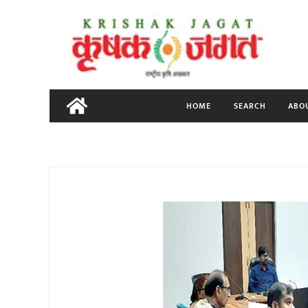
Skip
to
content
HOME
SEARCH
ABO