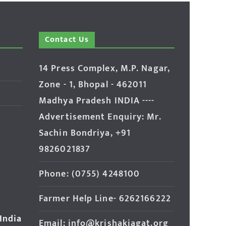
Contact Us
14 Press Complex, M.P. Nagar,
Zone - 1, Bhopal - 462011
Madhya Pradesh INDIA ----
Advertisement Enquiry: Mr.
Sachin Bondriya, +91
9826021837
Phone: (0755) 4248100
Farmer Help Line- 6262166222
 India
Email: info@krishakjagat.org