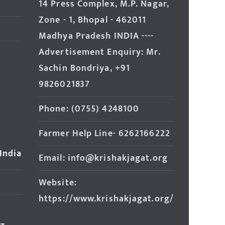
14 Press Complex, M.P. Nagar,
Zone - 1, Bhopal - 462011
Madhya Pradesh INDIA ----
Advertisement Enquiry: Mr.
Sachin Bondriya, +91
9826021837
Phone: (0755) 4248100
Farmer Help Line- 6262166222
 India
Email: info@krishakjagat.org
Website:
https://www.krishakjagat.org/