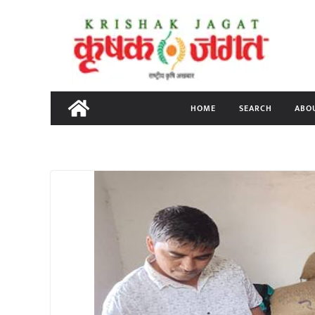
Skip
to
content
HOME
SEARCH
ABO