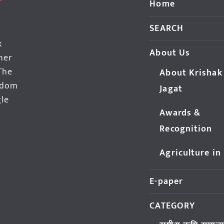
Home
SEARCH
k
About Us
her
The
About Krishak
edom
Jagat
gle
Awards &
Recognition
Agriculture in
E-paper
CATEGORY