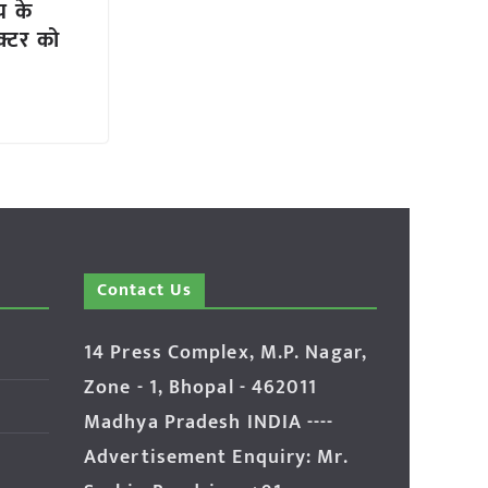
य के
क्टर को
Contact Us
14 Press Complex, M.P. Nagar,
Zone - 1, Bhopal - 462011
Madhya Pradesh INDIA ----
Advertisement Enquiry: Mr.