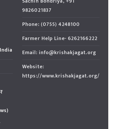
Sachin Bondriya, +91
9826021837
Phone: (0755) 4248100
Farmer Help Line- 6262166222
 India
Email: info@krishakjagat.org
Website:
https://www.krishakjagat.org/
ार
ews)
र