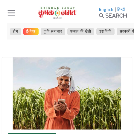
Skip
English
|
हिन्दी
to
Search
content
होम
ई-पेपर
कृषि समाचार
फसल की खेती
उद्यानिकी
सरकारी य