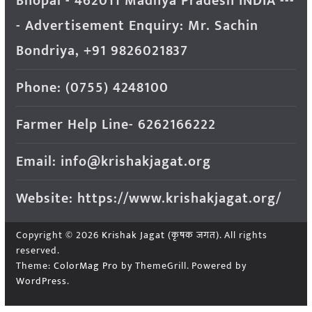
Bhopal - 462011 Madhya Pradesh INDIA ---
- Advertisement Enquiry: Mr. Sachin
Bondriya, +91 9826021837
Phone: (0755) 4248100
Farmer Help Line- 6262166222
Email: info@krishakjagat.org
Website: https://www.krishakjagat.org/
Copyright © 2026
Krishak Jagat (कृषक जगत)
. All rights
reserved.
Theme:
ColorMag Pro
by ThemeGrill. Powered by
WordPress
.