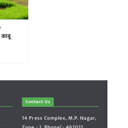
र
 काबू
Contact Us
14 Press Complex, M.P. Nagar,
Zone - 1, Bhopal - 462011