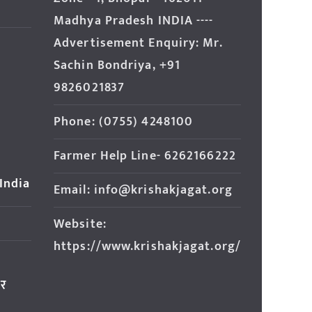
Madhya Pradesh INDIA ----
Advertisement Enquiry: Mr.
Sachin Bondriya, +91
9826021837
Phone: (0755) 4248100
Farmer Help Line- 6262166222
 India
Email: info@krishakjagat.org
Website:
https://www.krishakjagat.org/
ार