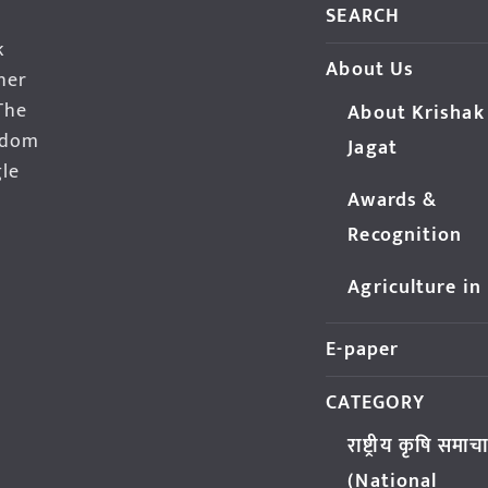
SEARCH
k
About Us
her
The
About Krishak
edom
Jagat
gle
Awards &
Recognition
Agriculture in
E-paper
CATEGORY
राष्ट्रीय कृषि समाच
(National