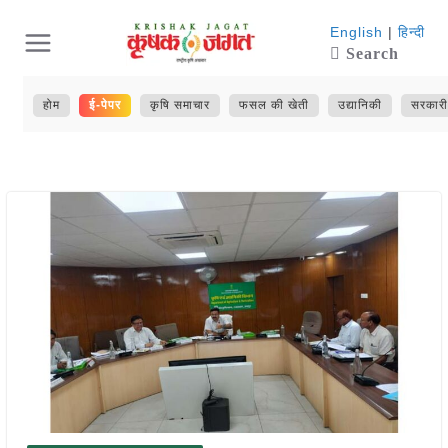
Skip
English
|
हिन्दी
Search
to
content
होम
ई-पेपर
कृषि समाचार
फसल की खेती
उद्यानिकी
सरकारी