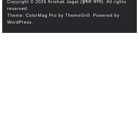
Copyright © 2026
Krishak Jagat (कृषक जगत)
. All rights
reserved.
Theme:
ColorMag Pro
by ThemeGrill. Powered by
WordPress
.