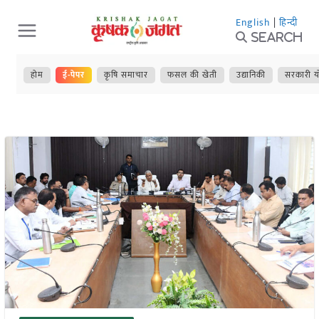
Skip
English
|
हिन्दी
to
Search
content
होम
ई-पेपर
कृषि समाचार
फसल की खेती
उद्यानिकी
सरकारी य