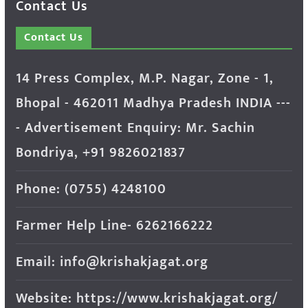
Contact Us
Contact Us
14 Press Complex, M.P. Nagar, Zone - 1,
Bhopal - 462011 Madhya Pradesh INDIA ---
- Advertisement Enquiry: Mr. Sachin
Bondriya, +91 9826021837
Phone: (0755) 4248100
Farmer Help Line- 6262166222
Email: info@krishakjagat.org
Website: https://www.krishakjagat.org/