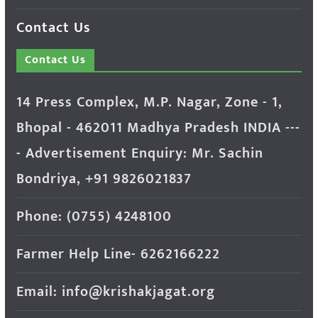
Contact Us
Contact Us
14 Press Complex, M.P. Nagar, Zone - 1,
Bhopal - 462011 Madhya Pradesh INDIA ---
- Advertisement Enquiry: Mr. Sachin
Bondriya, +91 9826021837
Phone: (0755) 4248100
Farmer Help Line- 6262166222
Email: info@krishakjagat.org