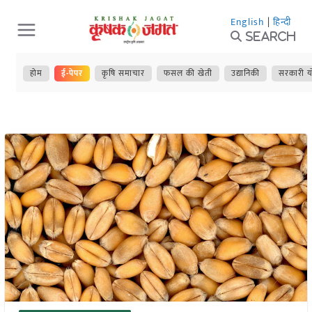
Skip
English
|
हिन्दी
to
Search
content
होम
ई-पेपर
कृषि समाचार
फसल की खेती
उद्यानिकी
सरकारी य