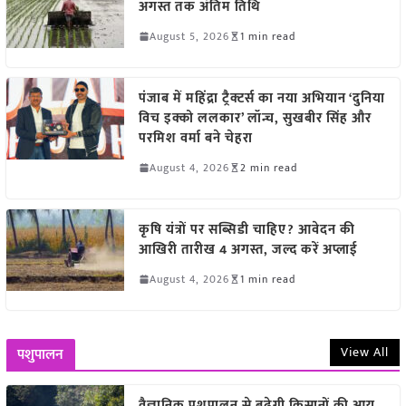
अगस्त तक अंतिम तिथि
August 5, 2026
1 min read
पंजाब में महिंद्रा ट्रैक्टर्स का नया अभियान ‘दुनिया
विच इक्को ललकार’ लॉन्च, सुखबीर सिंह और
परमिश वर्मा बने चेहरा
August 4, 2026
2 min read
कृषि यंत्रों पर सब्सिडी चाहिए? आवेदन की
आखिरी तारीख 4 अगस्त, जल्द करें अप्लाई
August 4, 2026
1 min read
View All
पशुपालन
वैज्ञानिक पशुपालन से बढ़ेगी किसानों की आय,