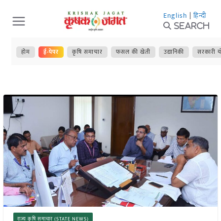
Skip
English
|
हिन्दी
to
Search
content
होम
ई-पेपर
कृषि समाचार
फसल की खेती
उद्यानिकी
सरकारी य
राज्य कृषि समाचार (STATE NEWS)