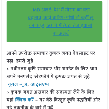
IMD अलर्ट: देश में मौसम का बड़ा
बदलाव, कहीं बारिश-आंधी तो कहीं लू
का कहर, 60 किमी/घंटा तेज हवाओं
का अलर्ट
आपने उपरोक्त समाचार कृषक जगत वेबसाइट पर
पढ़ा: हमसे जुड़ें
> नवीनतम कृषि समाचार और अपडेट के लिए आप
अपने मनपसंद प्लेटफॉर्म पे कृषक जगत से जुड़े –
गूगल न्यूज़
,
व्हाट्सएप्प
> कृषक जगत अखबार की सदस्यता लेने के लिए
यहां
क्लिक करें
– घर बैठे विस्तृत कृषि पद्धतियों और
नई तकनीक के बारे में पढ़ें