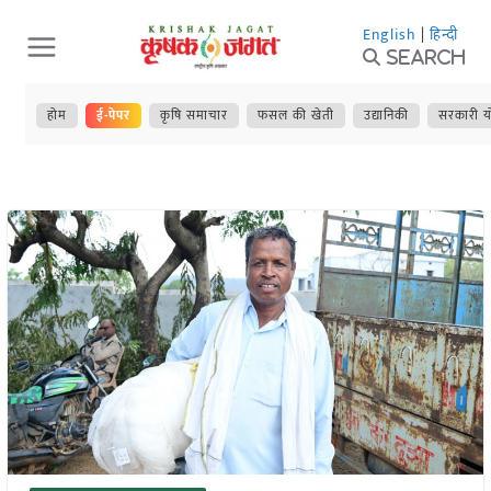
Skip
English
|
हिन्दी
to
Search
content
होम
ई-पेपर
कृषि समाचार
फसल की खेती
उद्यानिकी
सरकारी य