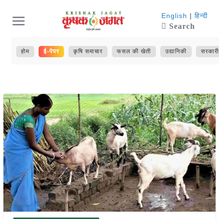
Skip
English
|
हिन्दी
Search
to
content
होम
ई-पेपर
कृषि समाचार
फसल की खेती
उद्यानिकी
सरकारी