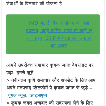
सेवाओं के विस्तार की योजना है।
IMD अलर्ट: देश में मौसम का बड़ा
बदलाव, कहीं बारिश-आंधी तो कहीं लू
का कहर, 60 किमी/घंटा तेज हवाओं
का अलर्ट
आपने उपरोक्त समाचार कृषक जगत वेबसाइट पर
पढ़ा: हमसे जुड़ें
> नवीनतम कृषि समाचार और अपडेट के लिए आप
अपने मनपसंद प्लेटफॉर्म पे कृषक जगत से जुड़े –
गूगल न्यूज़
,
व्हाट्सएप्प
> कृषक जगत अखबार की सदस्यता लेने के लिए